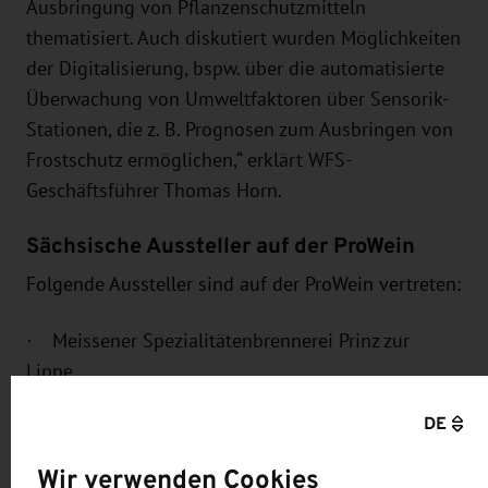
Ausbringung von Pflanzenschutzmitteln
thematisiert. Auch diskutiert wurden Möglichkeiten
der Digitalisierung, bspw. über die automatisierte
Überwachung von Umweltfaktoren über Sensorik-
Stationen, die z. B. Prognosen zum Ausbringen von
Frostschutz ermöglichen,“ erklärt WFS-
Geschäftsführer Thomas Horn.
Sächsische Aussteller auf der ProWein
Folgende Aussteller sind auf der ProWein vertreten:
·
Meissener Spezialitätenbrennerei Prinz zur
Lippe,
DE
Sächsisches Staatsweingut GmbH Schloss
Wackerbarth,
Wir verwenden Cookies