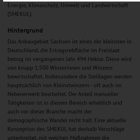
Energie, Klimaschutz, Umwelt und Landwirtschaft
(SMEKUL).
Hintergrund
Das Anbaugebiet Sachsen ist eines der kleinsten in
Deutschland, die Ertragsrebfläche im Freistaat
betrug im vergangenen Jahr 494 Hektar. Diese wird
von knapp 1.500 Winzerinnen und Winzern
bewirtschaftet. Insbesondere die Steillagen werden
hauptsächlich von Kleinstwinzern - oft auch im
Nebenerwerb bearbeitet. Der Anteil manueller
Tätigkeiten ist in diesem Bereich erheblich und
auch vor dieser Branche macht der
demographische Wandel nicht halt. Eine aktuelle
Konzeption des SMEKUL hat deshalb Vorschläge
unterbreitet, mit welchen Maßnahmen die