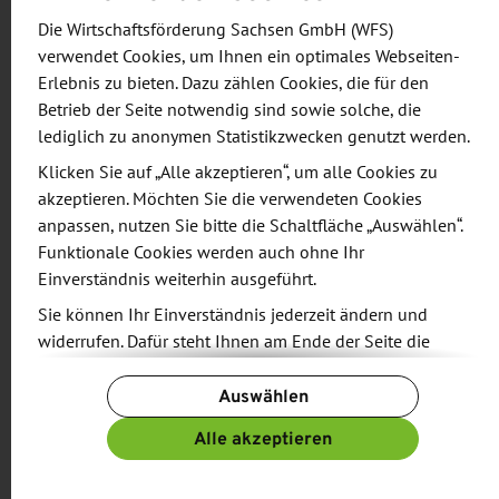
·
Weinbau Frédéric Fourré aus Radebeul,
Die Wirtschaftsförderung Sachsen GmbH (WFS)
verwendet Cookies, um Ihnen ein optimales Webseiten-
·
Weinhandwerk Meißen GmbH & Co. KG,
Erlebnis zu bieten. Dazu zählen Cookies, die für den
Betrieb der Seite notwendig sind sowie solche, die
·
Weingut Hoflößnitz GmbH aus Radebeul,
lediglich zu anonymen Statistikzwecken genutzt werden.
Klicken Sie auf „Alle akzeptieren“, um alle Cookies zu
·
Weingut Karl Friedrich Aust aus Radebeul,
akzeptieren. Möchten Sie die verwendeten Cookies
anpassen, nutzen Sie bitte die Schaltfläche „Auswählen“.
·
Weingut Drei Herren aus Radebeul,
Funktionale Cookies werden auch ohne Ihr
Einverständnis weiterhin ausgeführt.
·
Weingut Jan Ulrich aus Nünchritz,
Sie können Ihr Einverständnis jederzeit ändern und
widerrufen. Dafür steht Ihnen am Ende der Seite die
·
Weinbauverband Sachsen e.V.
Schaltfläche „Cookie-Einstellungen ändern“ zur
Auswählen
Verfügung.
Die WFS organisiert den Gemeinschaftsstand
Weitere Informationen finden Sie in unseren
Alle akzeptieren
zusammen mit dem Weinbauverband Sachsen e.V.
Datenschutzbestimmungen
und ergänzend in unserem
Impressum
.
im Auftrag des Sächsischen Staatsministeriums für