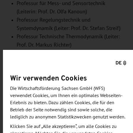
Professur für Mess- und Sensortechnik
(Leiterin: Prof. Dr. Olfa Kanoun)
Professur Regelungstechnik und
Systemdynamik (Leiter: Prof. Dr. Stefan Streif)
Professur Technische Thermodynamik (Leiter:
Prof. Dr. Markus Richter)
Die Projektkoordination liegt bei Dr. Farhad
DE
Safargholi, Wissenschaftlicher Mitarbeiter an der
Professur Energie- und Hochspannungstechnik.
Wir verwenden Cookies
Die Wirtschaftsförderung Sachsen GmbH (WFS)
„Um im Zuge der Energiewende die Netzstabilität
verwendet Cookies, um Ihnen ein optimales Webseiten-
zu gewährleisten, erforschen wir im Rahmen des
Erlebnis zu bieten. Dazu zählen Cookies, die für den
Projektes, welche Kapazität grüne Energiespeicher
Betrieb der Seite notwendig sind sowie solche, die
auf Wasserstoffbasis im Verhältnis zu traditionellen
lediglich zu anonymen Statistikzwecken genutzt werden.
Speichern aufweisen müssen. Insbesondere
Klicken Sie auf „Alle akzeptieren“, um alle Cookies zu
schauen wir uns an, inwieweit Wasserstoffsysteme