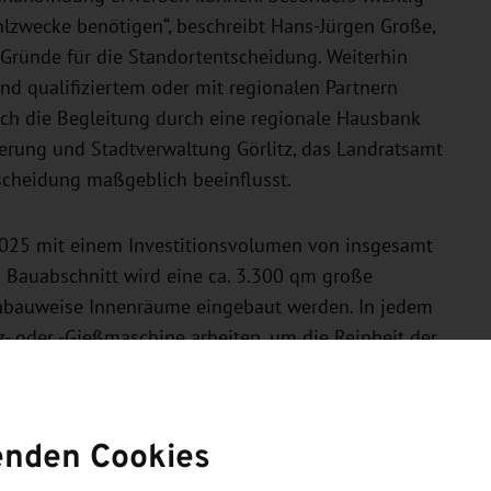
lzwecke benötigen“, beschreibt Hans-Jürgen Große,
 Gründe für die Standortentscheidung. Weiterhin
nd qualifiziertem oder mit regionalen Partnern
uch die Begleitung durch eine regionale Hausbank
erung und Stadtverwaltung Görlitz, das Landratsamt
scheidung maßgeblich beeinflusst.
2025 mit einem Investitionsvolumen von insgesamt
en Bauabschnitt wird eine ca. 3.300 qm große
benbauweise Innenräume eingebaut werden. In jedem
z- oder -Gießmaschine arbeiten, um die Reinheit der
ozial-, Labor- und Büroräume sowie eine
Lagerung des Plastegranulat-Rohmaterials werden
enden Cookies