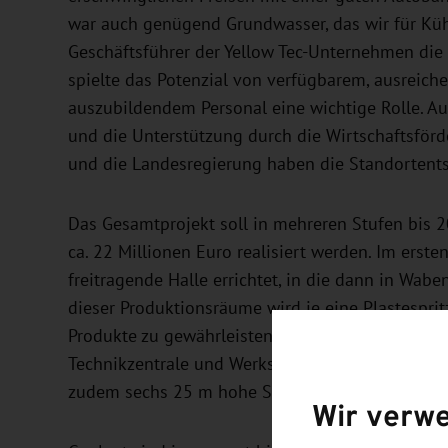
war auch genügend Grundwasser, das wir für Küh
Geschäftsführer der Yellow Tec-Unternehmen die
spielte das Potenzial von verfügbarem, ausreiche
auszubildendem Personal eine wichtige Rolle. A
und die Unterstützung durch die Wirtschaftsförd
und die Landesregierung haben die Standortent
Das Gesamtprojekt soll in mehreren Stufen bis 
ca. 22 Millionen Euro realisiert werden. Im erst
freitragende Halle errichtet, in die dann in Wa
dieser Produktionsräume wird je eine Plastesprit
Produkte zu gewährleisten. Daneben entstehen S
Technikzentrale und Werkstattgebäude. Für die 
zudem sechs 25 m hohe Silos aufgestellt.
Wir verw