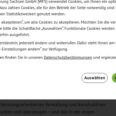
ze, v. a. für Verfahrensmechaniker, Mechaniker,
derung Sachsen GmbH (WFS) verwendet Cookies, um Ihnen ein opt
Dazu zählen Cookies, die für den Betrieb der Seite notwendig sind 
nd Mitarbeiter im Logistikbereich.
men Statistikzwecken genutzt werden.
le akzeptieren“, um alle Cookies zu akzeptieren. Möchten Sie die 
Investoren mit der Wirtschaftsförderung Sachsen
e bitte die Schaltfläche „Auswählen“. Funktionale Cookies werden
ührer der WFS, freut sich über den positiven
erhin ausgeführt.
 gelohnt, dass das Team der WFS über viele Jahre das
erständnis jederzeit ändern und widerrufen. Dafür steht Ihnen am 
tz begleitet hat. Das Ergebnis ist ein positives
e-Einstellungen ändern“ zur Verfügung.
Zeichen für die Qualität der Medizintechnik-Branche
en finden Sie in unseren
Datenschutzbestimmungen
und ergänze
andort mit hervorragenden Firmen und exzellenter
r produzierende Unternehmen bietet.“
Auswählen
zZgorzelec GmbH (EGZ) begleitete das Projekt seit
taffelstab von der Wirtschaftsförderung Sachsen
 Behr: „Wir konnten den Investor vor allem mit
tleistungsorientierten Verwaltung und konstruktiven
rucken und überzeugen – und das in der engen