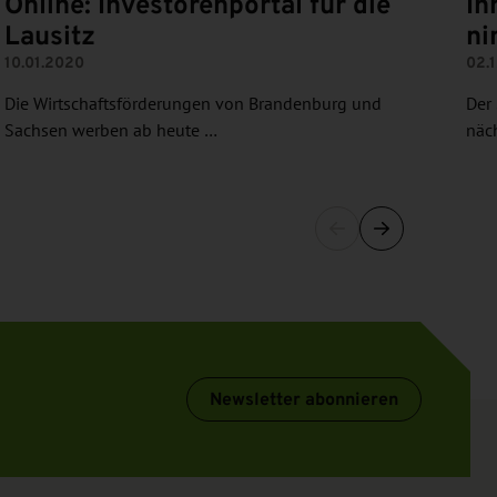
Online: Investorenportal für die
In
Lausitz
ni
10.01.2020
02.
Die Wirtschaftsförderungen von Brandenburg und
Der
Sachsen werben ab heute …
näc
Newsletter abonnieren