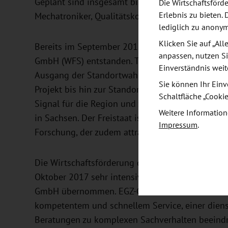
Geplant sind insgesamt bis zu 60 neue Arbeitsplät
Die Wirtschaftsför
Erlebnis zu bieten. 
Mechatroniker, Qualitätskontrolleure, Verpacker u
lediglich zu anony
Klicken Sie auf „Al
Bereits im September 2015 war der Kontakt der 
anpassen, nutzen Si
GmbH (WFS) entstanden. Thomas Horn, Geschäftsf
Einverständnis weit
Ausgang der Standortwahl: „Es hat sich definitiv
Sie können Ihr Einv
Projekt bis hin zur Standortentscheidung für Görli
Schaltfläche „Cooki
Signal für die Region und zugleich ein weiteres 
Weitere Information
in Sachsen. Der Freistaat ist ein innovativer St
Impressum
.
Forschung, der zudem attraktive Bedingungen fü
Die Wirtschaftsförderung der Europastadt Görlit
Oktober 2017 sehr intensiv. Sie hat damit den S
GmbH übernommen. EGZ-Geschäftsführerin Andrea
kompetentem und schnellem Service, einer diens
Beratungen zu komplexen Sachverhalten beeind