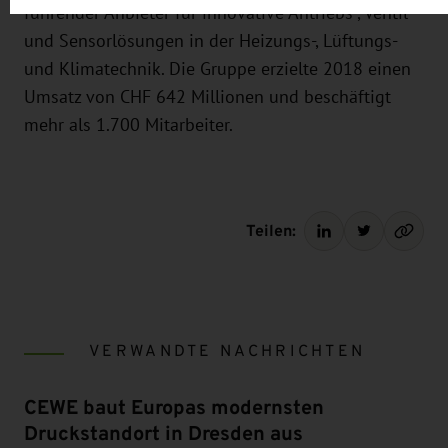
führender Anbieter für innovative Antriebs-, Ventil-
und Sensorlösungen in der Heizungs-, Lüftungs-
und Klimatechnik. Die Gruppe erzielte 2018 einen
Umsatz von CHF 642 Millionen und beschäftigt
mehr als 1.700 Mitarbeiter.
Teilen:
VERWANDTE NACHRICHTEN
CEWE baut Europas modernsten
Druckstandort in Dresden aus