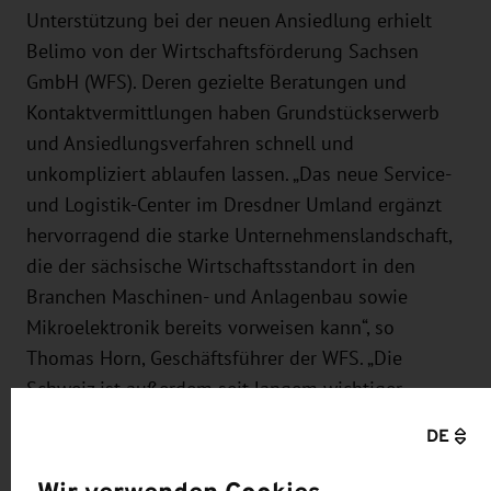
Unterstützung bei der neuen Ansiedlung erhielt
Belimo von der Wirtschaftsförderung Sachsen
GmbH (WFS). Deren gezielte Beratungen und
Kontaktvermittlungen haben Grundstückserwerb
und Ansiedlungsverfahren schnell und
unkompliziert ablaufen lassen. „Das neue Service-
und Logistik-Center im Dresdner Umland ergänzt
hervorragend die starke Unternehmenslandschaft,
die der sächsische Wirtschaftsstandort in den
Branchen Maschinen- und Anlagenbau sowie
Mikroelektronik bereits vorweisen kann“, so
Thomas Horn, Geschäftsführer der WFS. „Die
Schweiz ist außerdem seit langem wichtiger
Partner des Freistaates Sachsen. Die Anzahl
DE
Schweizer Investoren in Sachsen ist in den
vergangenen Jahren stetig gestiegen und liegt im