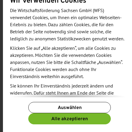
Wir verwenden Cookies
Ländervergleich auf Platz zwei hinter den USA. Wir
Die Wirtschaftsförderung Sachsen GmbH (WFS)
freuen uns, dass die Ansiedlung von Belimo nun
verwendet Cookies, um Ihnen ein optimales Webseiten-
auch zum Ausbau der guten sächsisch-
Erlebnis zu bieten. Dazu zählen Cookies, die für den
schweizerischen Beziehung beitragen wird.“
Betrieb der Seite notwendig sind sowie solche, die
lediglich zu anonymen Statistikzwecken genutzt werden.
Belimo wird das rund 15.000 Quadratmeter große
Klicken Sie auf „Alle akzeptieren“, um alle Cookies zu
Gebäude an der Schücostraße 8 in Großröhrsdorf
akzeptieren. Möchten Sie die verwendeten Cookies
im Herbst 2019 beziehen und den Standort
anpassen, nutzen Sie bitte die Schaltfläche „Auswählen“.
Funktionale Cookies werden auch ohne Ihr
anschließend schrittweise ausbauen. In den
Einverständnis weiterhin ausgeführt.
kommenden Jahren sollen hier rund 100
Sie können Ihr Einverständnis jederzeit ändern und
Arbeitsplätze geschaffen werden.
widerrufen. Dafür steht Ihnen am Ende der Seite die
Schaltfläche „Cookie-Einstellungen ändern“ zur
Auswählen
Verfügung.
Über Belimo
Weitere Informationen finden Sie in unseren
Alle akzeptieren
Datenschutzbestimmungen
und ergänzend in unserem
Die Schweizer Belimo-Gruppe ist ein weltweit
Impressum
.