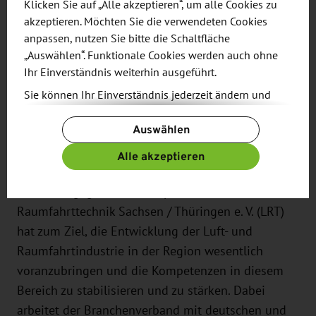
Klicken Sie auf „Alle akzeptieren“, um alle Cookies zu
akzeptieren. Möchten Sie die verwendeten Cookies
anpassen, nutzen Sie bitte die Schaltfläche
„Auswählen“. Funktionale Cookies werden auch ohne
Ihr Einverständnis weiterhin ausgeführt.
Sie können Ihr Einverständnis jederzeit ändern und
widerrufen. Dafür steht Ihnen am Ende der Seite die
Auswählen
Schaltfläche „Cookie-Einstellungen ändern“ zur
Verfügung.
Alle akzeptieren
Netzwerk-Partner
Weitere Informationen finden Sie in unseren
Datenschutzbestimmungen
und ergänzend in
Das 2001 gegründete Kompetenzzentrum Luft- und
unserem
Impressum
.
Raumfahrttechnik Sachsen / Thüringen e. V. (LRT)
hat zum Ziel, die Entwicklung der Luft- und
Raumfahrtindustrie in der Region wesentlich
voranzubringen und die Kompetenzen in diesem
Bereich zu stabilisieren und zu stärken. Dabei
arbeitet der Branchenverband mit deutschen und