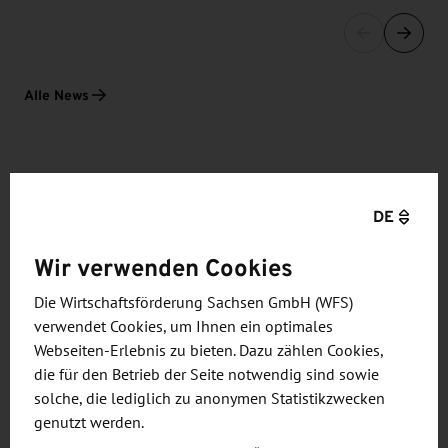
Alle News
VERANSTALTUNGEN
DE
transport logistic 2027 -
Gemeinschaftsstand SACHSEN!
Wir verwenden Cookies
26. - 29. April 2027
Die Wirtschaftsförderung Sachsen GmbH (WFS)
Wirtschaftsförderung Sachsen
verwendet Cookies, um Ihnen ein optimales
Webseiten-Erlebnis zu bieten. Dazu zählen Cookies,
die für den Betrieb der Seite notwendig sind sowie
solche, die lediglich zu anonymen Statistikzwecken
genutzt werden.
Alle Veranstaltungen