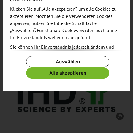
Kulissen. Wir freuen uns darauf, von Ihnen zu
Klicken Sie auf „Alle akzeptieren“, um alle Cookies zu
hören!
akzeptieren. Möchten Sie die verwendeten Cookies
anpassen, nutzen Sie bitte die Schaltfläche
„Auswählen“. Funktionale Cookies werden auch ohne
Was können wir für Sie tun?
Ihr Einverständnis weiterhin ausgeführt.
Sie können Ihr Einverständnis jederzeit ändern und
widerrufen. Dafür steht Ihnen am Ende der Seite die
Auswählen
Schaltfläche „Cookie-Einstellungen ändern“ zur
Verfügung.
Alle akzeptieren
Weitere Informationen finden Sie in unseren
Datenschutzbestimmungen
und ergänzend in
unserem
Impressum
.
Quelle