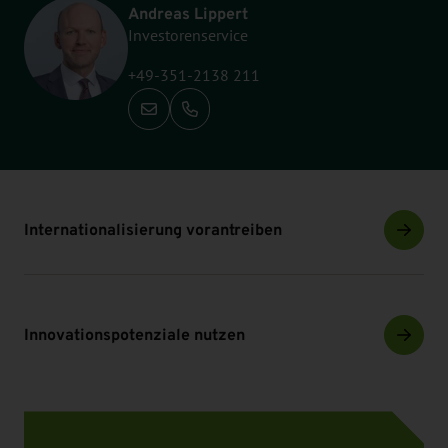
Andreas Lippert
Investorenservice
+49-351-2138 211
Anrufen: +49-351-2138 211
Ähnliche Inhalte
Internationalisierung vorantreiben
Innovationspotenziale nutzen