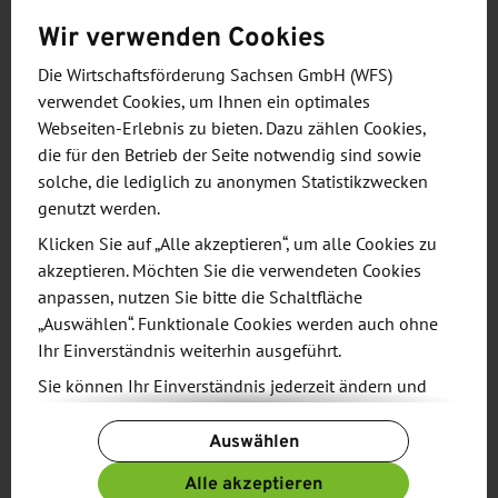
Wir verwenden Cookies
Die Wirtschaftsförderung Sachsen GmbH (WFS)
verwendet Cookies, um Ihnen ein optimales
SCHRITT 2
Webseiten-Erlebnis zu bieten. Dazu zählen Cookies,
Den Überblick bekommen:
die für den Betrieb der Seite notwendig sind sowie
solche, die lediglich zu anonymen Statistikzwecken
Informationen für Ihren
genutzt werden.
Entscheidungsprozess
Klicken Sie auf „Alle akzeptieren“, um alle Cookies zu
Anhand Ihrer Anforderungen schnüren wir
akzeptieren. Möchten Sie die verwendeten Cookies
anpassen, nutzen Sie bitte die Schaltfläche
individuelle Informationspakete zu Regionen,
„Auswählen“. Funktionale Cookies werden auch ohne
Standorten, Branchen, Märkten, Arbeitskräften,
Ihr Einverständnis weiterhin ausgeführt.
Förderprogrammen, Zulieferern, zur
Sie können Ihr Einverständnis jederzeit ändern und
Forschungslandschaft u. v. a. m. Die Erarbeitung
widerrufen. Dafür steht Ihnen am Ende der Seite die
dieser Materialien erfolgt in enger
Auswählen
Schaltfläche „Cookie-Einstellungen ändern“ zur
Zusammenarbeit mit den entsprechenden Partnern
Verfügung.
Alle akzeptieren
in Sachsen (Ministerien, Kammern, Netzwerke,