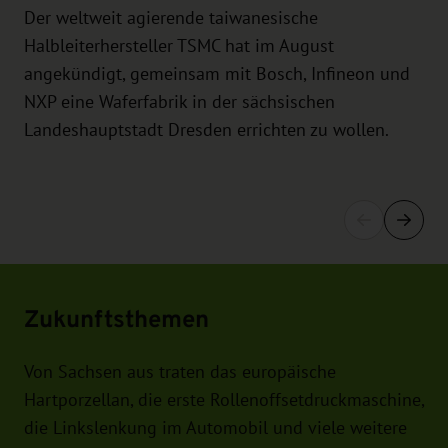
Der weltweit agierende taiwanesische
Halbleiterhersteller TSMC hat im August
angekündigt, gemeinsam mit Bosch, Infineon und
NXP eine Waferfabrik in der sächsischen
Landeshauptstadt Dresden errichten zu wollen.
Zukunftsthemen
Von Sachsen aus traten das europäische
Hartporzellan, die erste Rollenoffsetdruckmaschine,
die Linkslenkung im Automobil und viele weitere