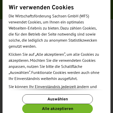
Wir verwenden Cookies
Die Wirtschaftsförderung Sachsen GmbH (WFS)
verwendet Cookies, um Ihnen ein optimales
Webseiten-Erlebnis zu bieten. Dazu zählen Cookies,
Innovations-Ökosystem Food
die für den Betrieb der Seite notwendig sind sowie
solche, die lediglich zu anonymen Statistikzwecken
genutzt werden.
Vielfältige Herausforderungen zwingen die
sächsischen Lebensmittel-Betriebe zu stetiger
Klicken Sie auf „Alle akzeptieren“, um alle Cookies zu
akzeptieren. Möchten Sie die verwendeten Cookies
Anpassung. Vor allem KMUs können das nur im
anpassen, nutzen Sie bitte die Schaltfläche
Netzwerk mit gebündelter Innovationskraft
„Auswählen“. Funktionale Cookies werden auch ohne
meistern. In einer Konzeptstudie wurden
Ihr Einverständnis weiterhin ausgeführt.
Ausgangssituation, Bedarfe und Konzeptansätze
Sie können Ihr Einverständnis jederzeit ändern und
zur Stärkung der Branche analysiert.
widerrufen. Dafür steht Ihnen am Ende der Seite die
Auswählen
Schaltfläche „Cookie-Einstellungen ändern“ zur
Aus den im Prozess formulierten Bedarfen und
Verfügung.
Alle akzeptieren
Anforderungen leiteten die Autoren Vorschläge zur
Weitere Informationen finden Sie in unseren