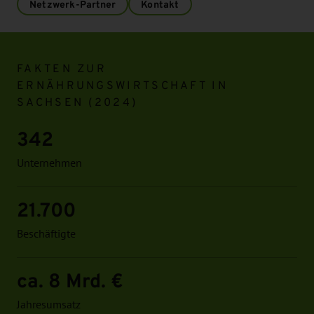
Netzwerk-Partner
Kontakt
Infomodul
FAKTEN ZUR
ERNÄHRUNGSWIRTSCHAFT IN
SACHSEN (2024)
342
Unternehmen
21.700
Beschäftigte
ca. 8 Mrd. €
Jahresumsatz